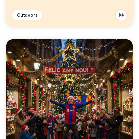
Outdoors