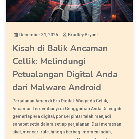
December 31, 2025
Bradley Bryant
Kisah di Balik Ancaman
Cellik: Melindungi
Petualangan Digital Anda
dari Malware Android
Perjalanan Aman di Era Digital: Waspada Cellik,
Ancaman Tersembunyi di Genggaman Anda Di tengah
gemerlap era digital, ponsel pintar telah menjadi
sahabat setia dalam setiap perjalanan. Dari memesan
tiket, mencari rute, hingga berbagi momen indah,