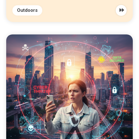
Outdoors