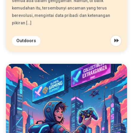
semua ada dalam genggaman. Namun, di balik
kemudahan itu, tersembunyi ancaman yang terus
berevolusi, mengintai data pribadi dan ketenangan
pikiran […]
Outdoors