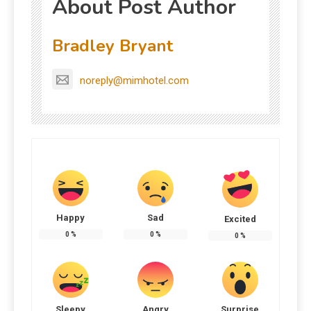
About Post Author
Bradley Bryant
noreply@mimhotel.com
Happy
Sad
Excited
0
%
0
%
0
%
Sleepy
Angry
Surprise